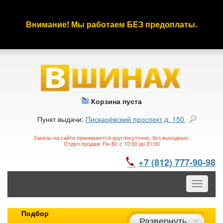
Внимание! Мы работаем БЕЗ предоплаты.
Корзина пуста
Пункт выдачи:
Пискарёвский проспект д. 150
Заказы на сайте принимаются круглосуточно, без выходных.
Отдел продаж: Пн-Вс с 10:00 до 21:00
+7 (812) 777-90-98
Toggle
navigatio
Подбор
Развернуть