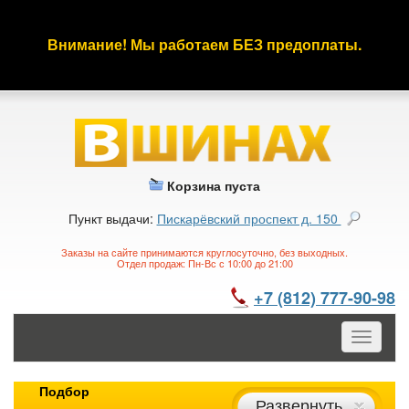
Внимание! Мы работаем БЕЗ предоплаты.
Корзина пуста
Пункт выдачи:
Пискарёвский проспект д. 150
Заказы на сайте принимаются круглосуточно, без выходных.
Отдел продаж: Пн-Вс с 10:00 до 21:00
+7 (812) 777-90-98
Toggle
navigatio
Подбор
Развернуть