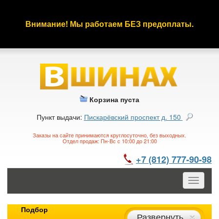
Внимание! Мы работаем БЕЗ предоплаты.
Корзина пуста
Пункт выдачи:
Пискарёвский проспект д. 150
Заказы на сайте принимаются круглосуточно, без выходных.
Отдел продаж: Пн-Вс с 10:00 до 21:00
+7 (812) 777-90-98
Toggle
navigatio
Подбор
Развернуть