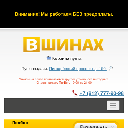
Внимание! Мы работаем БЕЗ предоплаты.
Корзина пуста
Пункт выдачи:
Пискарёвский проспект д. 150
Заказы на сайте принимаются круглосуточно, без выходных.
Отдел продаж: Пн-Вс с 10:00 до 21:00
+7 (812) 777-90-98
Toggle
navigatio
Подбор
Развернуть