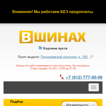
Внимание! Мы работаем БЕЗ предоплаты.
Корзина пуста
Пункт выдачи:
Пискарёвский проспект д. 150
Заказы на сайте принимаются круглосуточно, без выходных.
Отдел продаж: Пн-Вс с 10:00 до 21:00
+7 (812) 777-90-98
Toggle
navigatio
Подбор
Развернуть