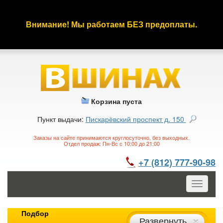
Внимание! Мы работаем БЕЗ предоплаты.
Корзина пуста
Пункт выдачи:
Пискарёвский проспект д. 150
Заказы на сайте принимаются круглосуточно, без выходных.
Отдел продаж: Пн-Вс с 10:00 до 21:00
+7 (812) 777-90-98
Toggle
navigatio
Подбор
Развернуть