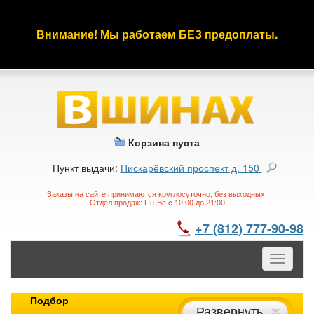
Внимание! Мы работаем БЕЗ предоплаты.
Корзина пуста
Пункт выдачи:
Пискарёвский проспект д. 150
Заказы на сайте принимаются круглосуточно, без выходных.
Отдел продаж: Пн-Вс с 10:00 до 21:00
+7 (812) 777-90-98
Toggle
navigatio
Подбор
Развернуть