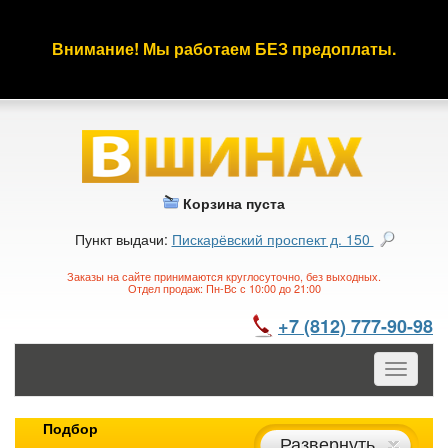
Внимание! Мы работаем БЕЗ предоплаты.
Корзина пуста
Пункт выдачи:
Пискарёвский проспект д. 150
Заказы на сайте принимаются круглосуточно, без выходных.
Отдел продаж: Пн-Вс с 10:00 до 21:00
+7 (812) 777-90-98
Toggle
navigatio
Подбор
Развернуть