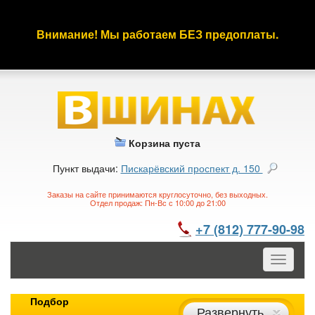
Внимание! Мы работаем БЕЗ предоплаты.
Корзина пуста
Пункт выдачи:
Пискарёвский проспект д. 150
Заказы на сайте принимаются круглосуточно, без выходных.
Отдел продаж: Пн-Вс с 10:00 до 21:00
+7 (812) 777-90-98
Toggle
navigatio
Подбор
Развернуть