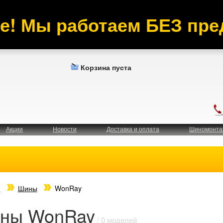
е! Мы работаем БЕЗ пре
Корзина пуста
Акции
Новости
Доставка и оплата
Шиномонта
я
Шины
WonRay
ны WonRay
/ 0 моделей