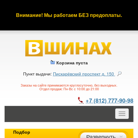
Внимание! Мы работаем БЕЗ предоплаты.
Корзина пуста
Пункт выдачи:
Пискарёвский проспект д. 150
Заказы на сайте принимаются круглосуточно, без выходных.
Отдел продаж: Пн-Вс с 10:00 до 21:00
+7 (812) 777-90-98
Toggle
navigatio
Подбор
Развернуть