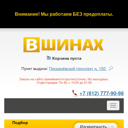
Внимание! Мы работаем БЕЗ предоплаты.
Корзина пуста
Пункт выдачи:
Пискарёвский проспект д. 150
Заказы на сайте принимаются круглосуточно, без выходных.
Отдел продаж: Пн-Вс с 10:00 до 21:00
+7 (812) 777-90-98
Toggle
navigatio
Подбор
Развернуть