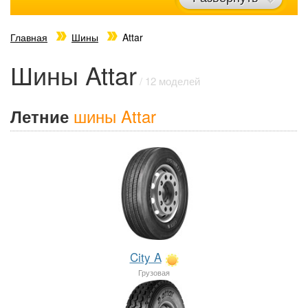
Главная
Шины
Attar
Шины Attar
/ 12 моделей
шины Attar
Летние
City A
Грузовая