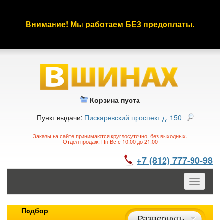
Внимание! Мы работаем БЕЗ предоплаты.
Корзина пуста
Пункт выдачи:
Пискарёвский проспект д. 150
Заказы на сайте принимаются круглосуточно, без выходных.
Отдел продаж: Пн-Вс с 10:00 до 21:00
+7 (812) 777-90-98
Toggle
navigatio
Подбор
Развернуть