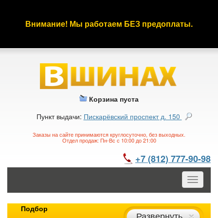
Внимание! Мы работаем БЕЗ предоплаты.
Корзина пуста
Пункт выдачи:
Пискарёвский проспект д. 150
Заказы на сайте принимаются круглосуточно, без выходных.
Отдел продаж: Пн-Вс с 10:00 до 21:00
+7 (812) 777-90-98
Toggle
navigatio
Подбор
Развернуть