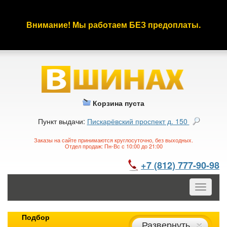
Внимание! Мы работаем БЕЗ предоплаты.
Корзина пуста
Пункт выдачи:
Пискарёвский проспект д. 150
Заказы на сайте принимаются круглосуточно, без выходных.
Отдел продаж: Пн-Вс с 10:00 до 21:00
+7 (812) 777-90-98
Toggle
navigatio
Подбор
Развернуть