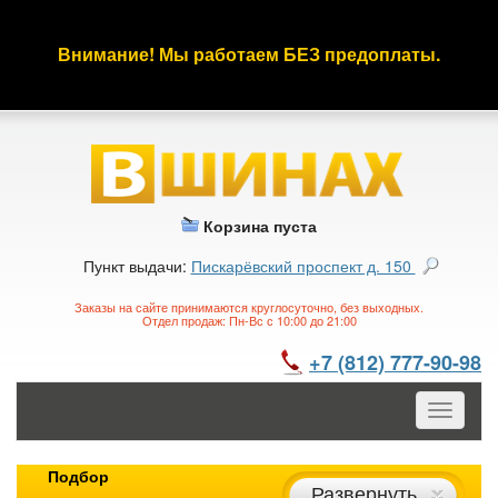
Внимание! Мы работаем БЕЗ предоплаты.
Корзина пуста
Пункт выдачи:
Пискарёвский проспект д. 150
Заказы на сайте принимаются круглосуточно, без выходных.
Отдел продаж: Пн-Вс с 10:00 до 21:00
+7 (812) 777-90-98
Toggle
navigatio
Подбор
Развернуть