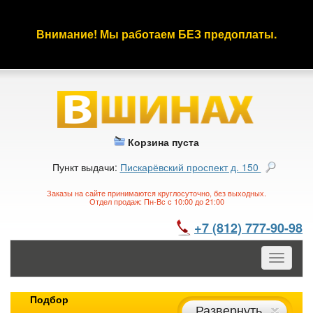
Внимание! Мы работаем БЕЗ предоплаты.
Корзина пуста
Пункт выдачи:
Пискарёвский проспект д. 150
Заказы на сайте принимаются круглосуточно, без выходных.
Отдел продаж: Пн-Вс с 10:00 до 21:00
+7 (812) 777-90-98
Toggle
navigatio
Подбор
Развернуть