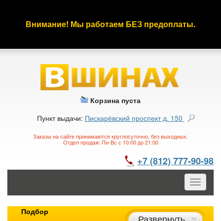
Внимание! Мы работаем БЕЗ предоплаты.
Корзина пуста
Пункт выдачи:
Пискарёвский проспект д. 150
Заказы на сайте принимаются круглосуточно, без выходных.
Отдел продаж: Пн-Вс с 10:00 до 21:00
+7 (812) 777-90-98
Toggle
navigatio
Подбор
Развернуть