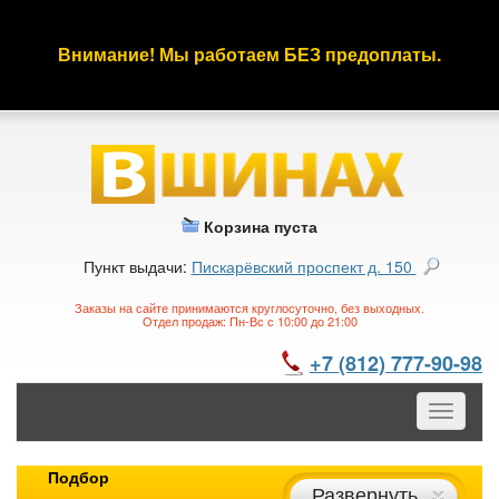
Внимание! Мы работаем БЕЗ предоплаты.
Корзина пуста
Пункт выдачи:
Пискарёвский проспект д. 150
Заказы на сайте принимаются круглосуточно, без выходных.
Отдел продаж: Пн-Вс с 10:00 до 21:00
+7 (812) 777-90-98
Toggle
navigatio
Подбор
Развернуть