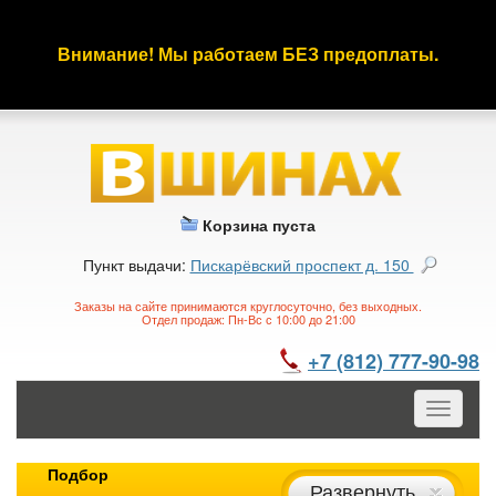
Внимание! Мы работаем БЕЗ предоплаты.
Корзина пуста
Пункт выдачи:
Пискарёвский проспект д. 150
Заказы на сайте принимаются круглосуточно, без выходных.
Отдел продаж: Пн-Вс с 10:00 до 21:00
+7 (812) 777-90-98
Toggle
navigatio
Подбор
Развернуть