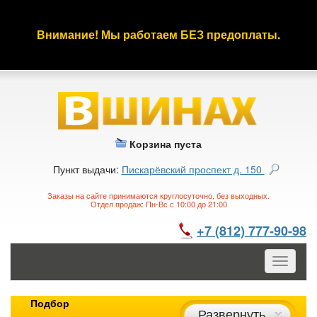
Внимание! Мы работаем БЕЗ предоплаты.
Корзина пуста
Пункт выдачи:
Пискарёвский проспект д. 150
Заказы на сайте принимаются круглосуточно, без выходных.
Отдел продаж: Пн-Вс с 10:00 до 21:00
+7 (812) 777-90-98
Toggle
navigatio
Подбор
Развернуть