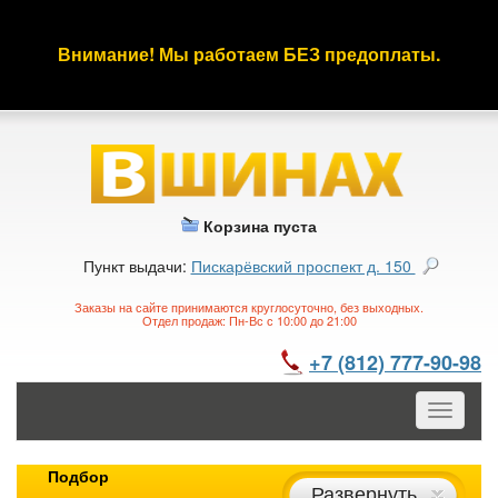
Внимание! Мы работаем БЕЗ предоплаты.
Корзина пуста
Пункт выдачи:
Пискарёвский проспект д. 150
Заказы на сайте принимаются круглосуточно, без выходных.
Отдел продаж: Пн-Вс с 10:00 до 21:00
+7 (812) 777-90-98
Toggle
navigatio
Подбор
Развернуть