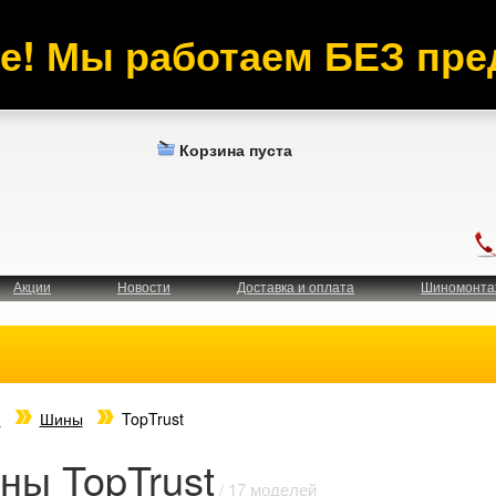
е! Мы работаем БЕЗ пре
Корзина пуста
Акции
Новости
Доставка и оплата
Шиномонта
я
Шины
TopTrust
ны TopTrust
/ 17 моделей