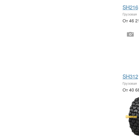
SH216
Грузовая
От 46 2
SH312
Грузовая
От 40 6