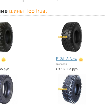
шины TopTrust
ние
E-3/L-3 New
Грузовая
55 руб.
От 16 665 руб.