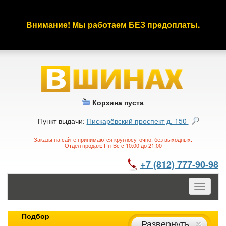
Внимание! Мы работаем БЕЗ предоплаты.
Корзина пуста
Пункт выдачи:
Пискарёвский проспект д. 150
Заказы на сайте принимаются круглосуточно, без выходных.
Отдел продаж: Пн-Вс с 10:00 до 21:00
+7 (812) 777-90-98
Toggle
navigatio
Подбор
Развернуть