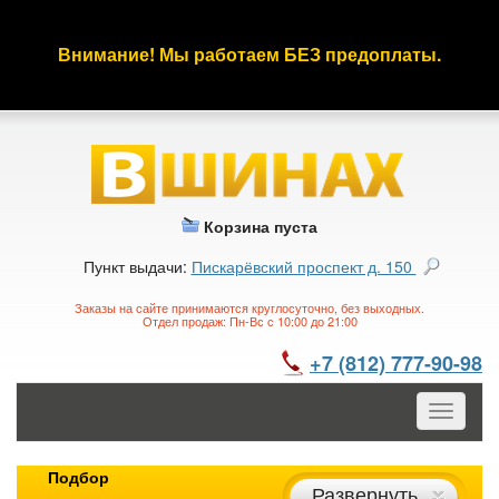
Внимание! Мы работаем БЕЗ предоплаты.
Корзина пуста
Пункт выдачи:
Пискарёвский проспект д. 150
Заказы на сайте принимаются круглосуточно, без выходных.
Отдел продаж: Пн-Вс с 10:00 до 21:00
+7 (812) 777-90-98
Toggle
navigatio
Подбор
Развернуть