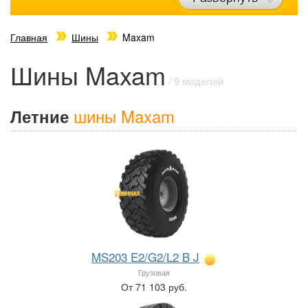
Главная
Шины
Maxam
Шины Maxam
/ 9 моделей
шины Maxam
Летние
MS203 E2/G2/L2 B J
Грузовая
От 71 103 руб.