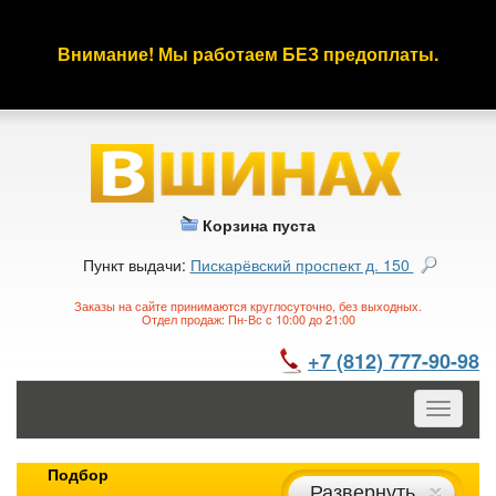
Внимание! Мы работаем БЕЗ предоплаты.
Корзина пуста
Пункт выдачи:
Пискарёвский проспект д. 150
Заказы на сайте принимаются круглосуточно, без выходных.
Отдел продаж: Пн-Вс с 10:00 до 21:00
+7 (812) 777-90-98
Toggle
navigatio
Подбор
Развернуть