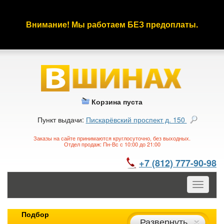
Внимание! Мы работаем БЕЗ предоплаты.
Корзина пуста
Пункт выдачи:
Пискарёвский проспект д. 150
Заказы на сайте принимаются круглосуточно, без выходных.
Отдел продаж: Пн-Вс с 10:00 до 21:00
+7 (812) 777-90-98
Toggle
navigatio
Подбор
Развернуть