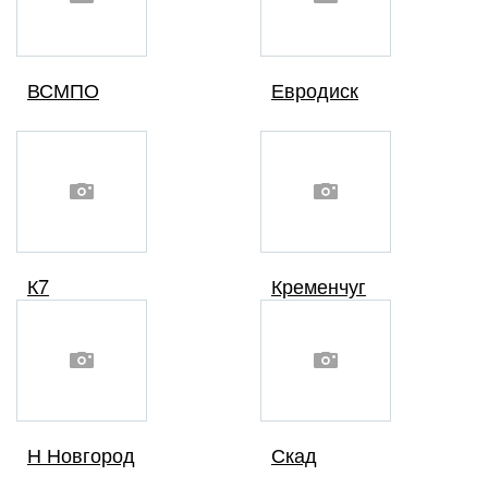
ВСМПО
Евродиск
К7
Кременчуг
Н Новгород
Скад