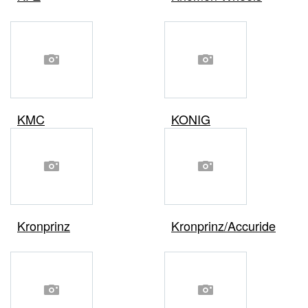
KMC
KONIG
Kronprinz
Kronprinz/Accuride