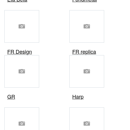
FR Design
FR replica
GR
Harp