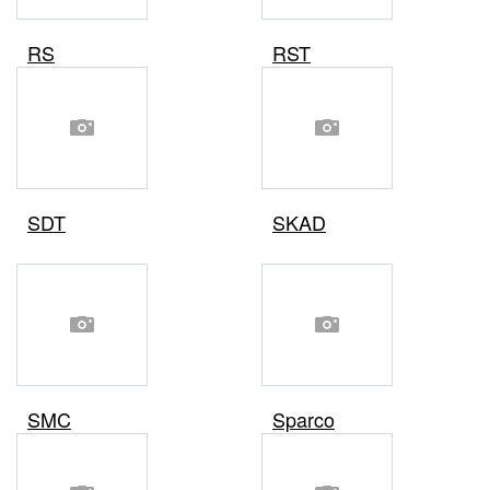
RS
RST
SDT
SKAD
SMC
Sparco