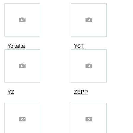
Yokatta
YST
YZ
ZEPP