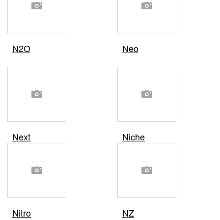
N2O
Neo
Next
Niche
Nitro
NZ