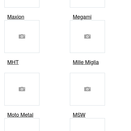
Maxion
Megami
MHT
Mille Miglia
Moto Metal
MSW