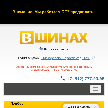
Внимание! Мы работаем БЕЗ предоплаты.
Корзина пуста
Пункт выдачи:
Пискарёвский проспект д. 150
Заказы на сайте принимаются круглосуточно, без выходных.
Отдел продаж: Пн-Вс с 10:00 до 21:00
+7 (812) 777-90-98
Toggle
navigatio
Подбор
Развернуть