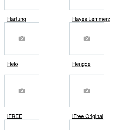
Hartung
Hayes Lemmerz
Helo
Hengde
iFREE
iFree Original