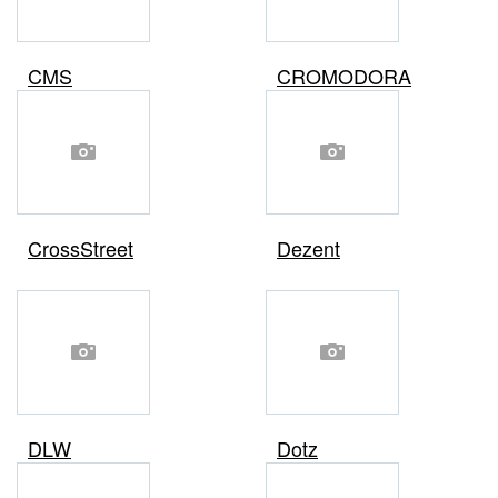
CMS
CROMODORA
CrossStreet
Dezent
DLW
Dotz