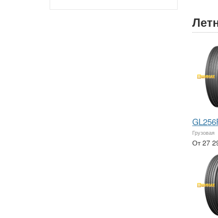
Лет
GL256
Грузовая
От 27 2