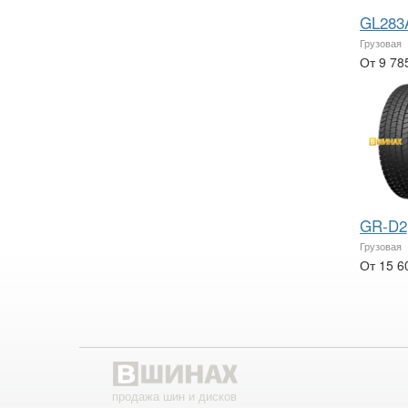
GL283
Грузовая
От 9 78
GR-D2
Грузовая
От 15 6
продажа шин и дисков