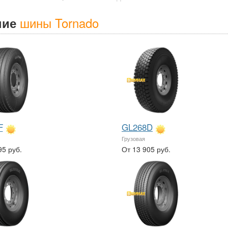
шины Tornado
ние
F
GL268D
Грузовая
95 руб.
От 13 905 руб.