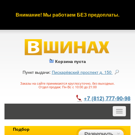
Внимание! Мы работаем БЕЗ предоплаты.
Корзина пуста
Пункт выдачи:
Пискарёвский проспект д. 150
Заказы на сайте принимаются круглосуточно, без выходных.
Отдел продаж: Пн-Вс с 10:00 до 21:00
+7 (812) 777-90-98
Toggle
navigatio
Подбор
Развернуть