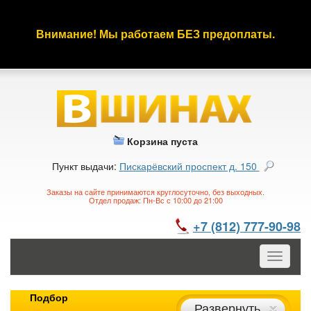
Внимание! Мы работаем БЕЗ предоплаты.
Корзина пуста
Пункт выдачи:
Пискарёвский проспект д. 150
Заказы на сайте принимаются круглосуточно, без выходных.
Отдел продаж: Пн-Вс с 10:00 до 21:00
+7 (812) 777-90-98
Toggle
navigatio
Подбор
Развернуть