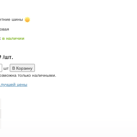
етние шины
зовая
:
в наличии
−
P
/шт.
−
шт
В Корзину
озможна только наличными.
 лучшей цены