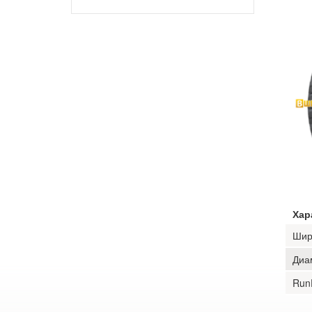
Хар
Шир
Диа
Run