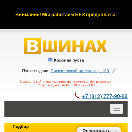
Внимание! Мы работаем БЕЗ предоплаты.
Корзина пуста
Пункт выдачи:
Пискарёвский проспект д. 150
Заказы на сайте принимаются круглосуточно, без выходных.
Отдел продаж: Пн-Вс с 10:00 до 21:00
+7 (812) 777-90-98
Toggle
navigatio
Подбор
Развернуть