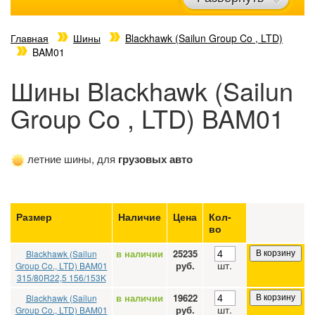
Главная
Шины
Blackhawk (Sailun Group Co , LTD)
BAM01
Шины Blackhawk (Sailun
Group Co , LTD) BAM01
летние шины, для
грузовых авто
Размер
Наличие
Цена
Кол-
во
в наличии
25235
Blackhawk (Sailun
В корзину
шт.
руб.
Group Co., LTD) BAM01
315/80R22,5 156/153K
в наличии
19622
Blackhawk (Sailun
В корзину
шт.
руб.
Group Co., LTD) BAM01