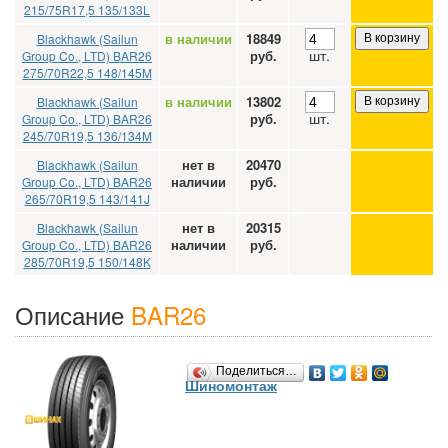
215/75R17,5 135/133L
в наличии
18849
Blackhawk (Sailun
В корзину
шт.
руб.
Group Co., LTD) BAR26
275/70R22,5 148/145M
в наличии
13802
Blackhawk (Sailun
В корзину
шт.
руб.
Group Co., LTD) BAR26
245/70R19,5 136/134M
нет в
20470
Blackhawk (Sailun
наличии
руб.
Group Co., LTD) BAR26
265/70R19,5 143/141J
нет в
20315
Blackhawk (Sailun
наличии
руб.
Group Co., LTD) BAR26
285/70R19,5 150/148K
Описание
BAR26
Поделиться…
Шиномонтаж