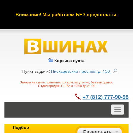
Внимание! Мы работаем БЕЗ предоплаты.
Корзина пуста
Пункт выдачи:
Пискарёвский проспект д. 150
Заказы на сайте принимаются круглосуточно, без выходных.
Отдел продаж: Пн-Вс с 10:00 до 21:00
+7 (812) 777-90-98
Toggle
navigatio
Подбор
Развернуть