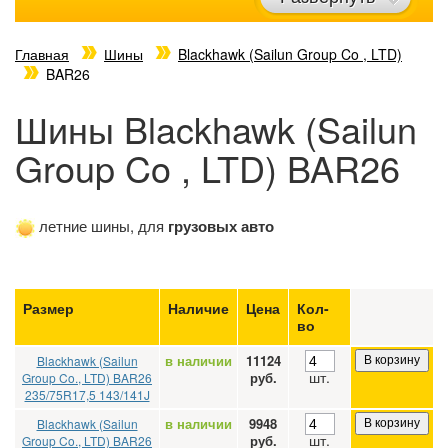
Главная
Шины
Blackhawk (Sailun Group Co , LTD)
BAR26
Шины Blackhawk (Sailun
Group Co , LTD) BAR26
летние шины, для
грузовых авто
Размер
Наличие
Цена
Кол-
во
в наличии
11124
Blackhawk (Sailun
В корзину
шт.
руб.
Group Co., LTD) BAR26
235/75R17,5 143/141J
в наличии
9948
Blackhawk (Sailun
В корзину
шт.
руб.
Group Co., LTD) BAR26