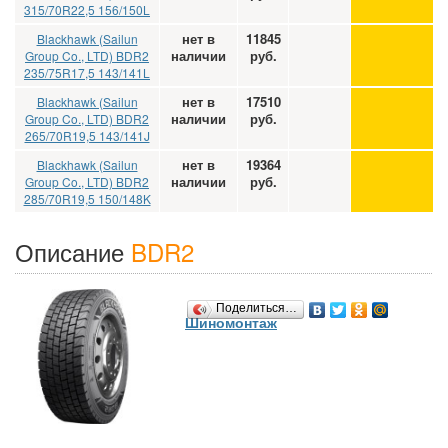
315/70R22,5 156/150L
нет в
11845
Blackhawk (Sailun
наличии
руб.
Group Co., LTD) BDR2
235/75R17,5 143/141L
нет в
17510
Blackhawk (Sailun
наличии
руб.
Group Co., LTD) BDR2
265/70R19,5 143/141J
нет в
19364
Blackhawk (Sailun
наличии
руб.
Group Co., LTD) BDR2
285/70R19,5 150/148K
Описание
BDR2
Поделиться…
Шиномонтаж