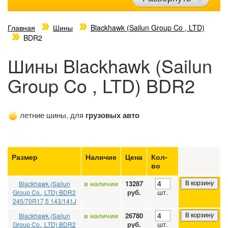
Главная
Шины
Blackhawk (Sailun Group Co , LTD)
BDR2
Шины Blackhawk (Sailun
Group Co , LTD) BDR2
летние шины, для
грузовых авто
Размер
Наличие
Цена
Кол-
во
в наличии
13287
Blackhawk (Sailun
В корзину
шт.
руб.
Group Co., LTD) BDR2
245/70R17,5 143/141J
в наличии
26780
Blackhawk (Sailun
В корзину
шт.
руб.
Group Co., LTD) BDR2