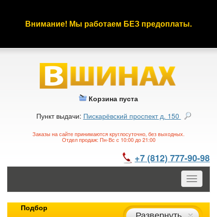
Внимание! Мы работаем БЕЗ предоплаты.
Корзина пуста
Пункт выдачи:
Пискарёвский проспект д. 150
Заказы на сайте принимаются круглосуточно, без выходных.
Отдел продаж: Пн-Вс с 10:00 до 21:00
+7 (812) 777-90-98
Toggle
navigatio
Подбор
Развернуть