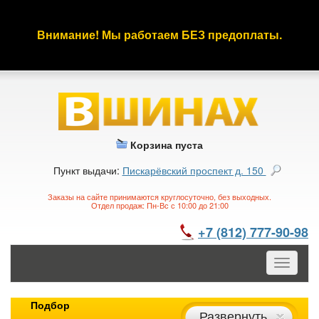
Внимание! Мы работаем БЕЗ предоплаты.
Корзина пуста
Пункт выдачи:
Пискарёвский проспект д. 150
Заказы на сайте принимаются круглосуточно, без выходных.
Отдел продаж: Пн-Вс с 10:00 до 21:00
+7 (812) 777-90-98
Toggle
navigatio
Подбор
Развернуть