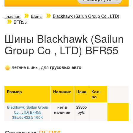
Главная
Шины
Blackhawk (Sailun Group Co , LTD)
BFR55
Шины Blackhawk (Sailun
Group Co , LTD) BFR55
летние шины, для
грузовых авто
Размер
Наличие
Цена
Кол-
во
нет в
29355
Blackhawk (Sailun Group
наличии
руб.
Co., LTD) BFR55
385/65R22,5 160K
Описание
BFR55