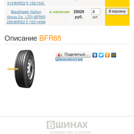
315/80R22,5 156/153L
в наличии
25029
Blackhawk (Sailun
В корзину
шт.
руб.
Group Co., LTD) BFR65
295/80R22,5 152/149M
Описание
BFR65
Поделиться…
Шиномонтаж
продажа шин и дисков