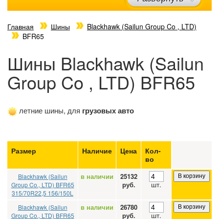
Главная
Шины
Blackhawk (Sailun Group Co , LTD)
BFR65
Шины Blackhawk (Sailun
Group Co , LTD) BFR65
летние шины, для
грузовых авто
Размер
Наличие
Цена
Кол-
во
в наличии
25132
Blackhawk (Sailun
В корзину
шт.
руб.
Group Co., LTD) BFR65
315/70R22,5 156/150L
в наличии
26780
Blackhawk (Sailun
В корзину
шт.
руб.
Group Co., LTD) BFR65