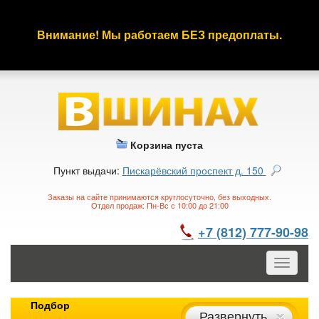
Внимание! Мы работаем БЕЗ предоплаты.
Корзина пуста
Пункт выдачи:
Пискарёвский проспект д. 150
Заказы на сайте принимаются круглосуточно, без выходных.
Отдел продаж: Пн-Вс с 10:00 до 21:00
+7 (812) 777-90-98
Toggle
navigatio
Подбор
Развернуть