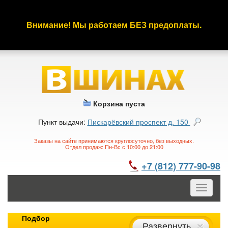
Внимание! Мы работаем БЕЗ предоплаты.
Корзина пуста
Пункт выдачи:
Пискарёвский проспект д. 150
Заказы на сайте принимаются круглосуточно, без выходных.
Отдел продаж: Пн-Вс с 10:00 до 21:00
+7 (812) 777-90-98
Toggle
navigatio
Подбор
Развернуть