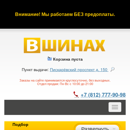
Внимание! Мы работаем БЕЗ предоплаты.
Корзина пуста
Пункт выдачи:
Пискарёвский проспект д. 150
Заказы на сайте принимаются круглосуточно, без выходных.
Отдел продаж: Пн-Вс с 10:00 до 21:00
+7 (812) 777-90-98
Toggle
navigatio
Подбор
Развернуть