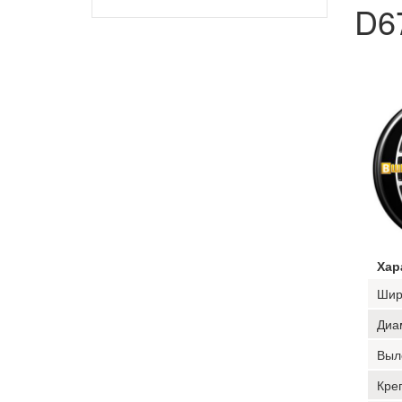
D6
Хар
Шир
Диа
Выл
Кре