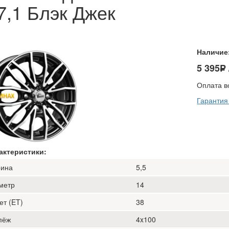
7,1 Блэк Джек
Наличие
5 395
−
P
−
Оплата в
Гарантия
актеристики:
ина
5,5
метр
14
ет (ET)
38
пёж
4x100