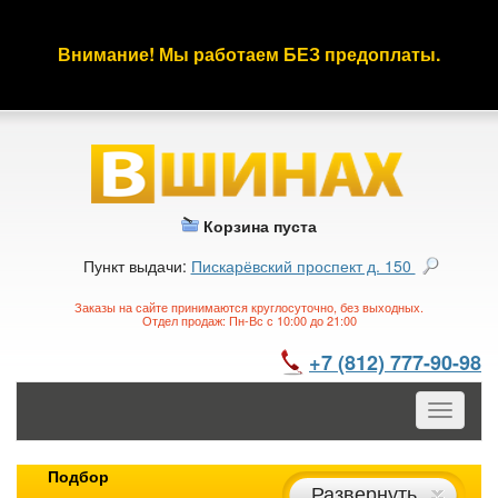
Внимание! Мы работаем БЕЗ предоплаты.
Корзина пуста
Пункт выдачи:
Пискарёвский проспект д. 150
Заказы на сайте принимаются круглосуточно, без выходных.
Отдел продаж: Пн-Вс с 10:00 до 21:00
+7 (812) 777-90-98
Toggle
navigatio
Подбор
Развернуть