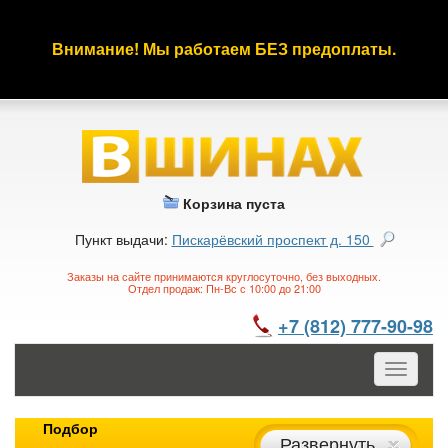
Внимание! Мы работаем БЕЗ предоплаты.
Корзина пуста
Пункт выдачи:
Пискарёвский проспект д. 150
Заказы на сайте принимаются круглосуточно, без выходных.
Отдел продаж: Пн-Вс с 10:00 до 21:00
+7 (812) 777-90-98
Toggle
navigatio
Подбор
Развернуть