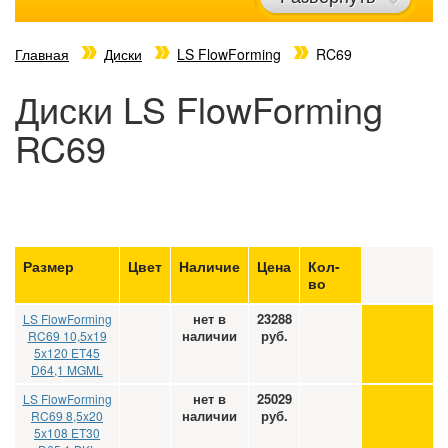
Главная
Диски
LS FlowForming
RC69
Диски LS FlowForming
RC69
Размер
Цвет
Наличие
Цена
Кол-
во
нет в
23288
LS FlowForming
наличии
руб.
RC69 10,5x19
5x120 ET45
D64,1 MGML
нет в
25029
LS FlowForming
наличии
руб.
RC69 8,5x20
5x108 ET30