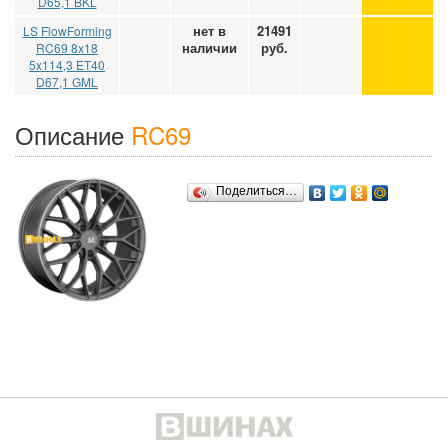
D65,1 BKL
нет в
21491
LS FlowForming
наличии
руб.
RC69 8x18
5x114,3 ET40
D67,1 GML
Описание
RC69
Поделиться…