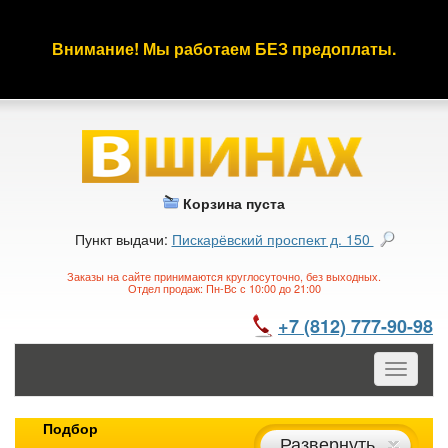
Внимание! Мы работаем БЕЗ предоплаты.
Корзина пуста
Пункт выдачи:
Пискарёвский проспект д. 150
Заказы на сайте принимаются круглосуточно, без выходных.
Отдел продаж: Пн-Вс с 10:00 до 21:00
+7 (812) 777-90-98
Toggle
navigatio
Подбор
Развернуть