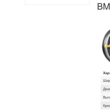
B
Хар
Шир
Диа
Выл
Кре