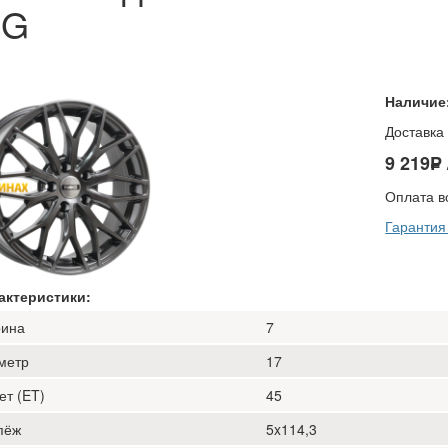
MG
Наличие
Доставка 
9 219
−
P
−
Оплата в
Гарантия
актеристики:
ина
7
метр
17
ет (ET)
45
пёж
5x114,3