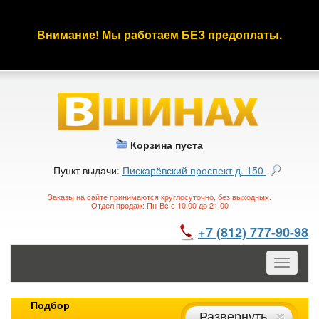
Внимание! Мы работаем БЕЗ предоплаты.
Корзина пуста
Пункт выдачи:
Пискарёвский проспект д. 150
Заказы на сайте принимаются круглосуточно, без выходных.
Отдел продаж: Пн-Вс с 10:00 до 21:00
+7 (812) 777-90-98
Toggle
navigatio
Подбор
Развернуть