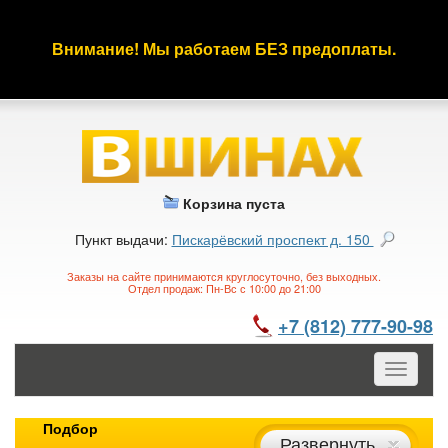
Внимание! Мы работаем БЕЗ предоплаты.
Корзина пуста
Пункт выдачи:
Пискарёвский проспект д. 150
Заказы на сайте принимаются круглосуточно, без выходных.
Отдел продаж: Пн-Вс с 10:00 до 21:00
+7 (812) 777-90-98
Toggle
navigatio
Подбор
Развернуть